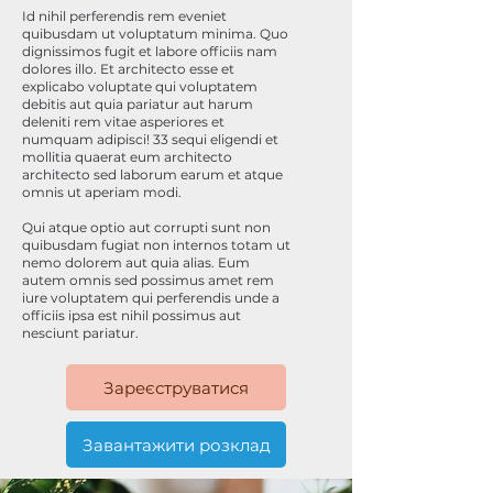
Id nihil perferendis rem eveniet
quibusdam ut voluptatum minima. Quo
dignissimos fugit et labore officiis nam
dolores illo. Et architecto esse et
explicabo voluptate qui voluptatem
debitis aut quia pariatur aut harum
deleniti rem vitae asperiores et
numquam adipisci! 33 sequi eligendi et
mollitia quaerat eum architecto
architecto sed laborum earum et atque
omnis ut aperiam modi.
Qui atque optio aut corrupti sunt non
quibusdam fugiat non internos totam ut
nemo dolorem aut quia alias. Eum
autem omnis sed possimus amet rem
iure voluptatem qui perferendis unde a
officiis ipsa est nihil possimus aut
nesciunt pariatur.
Зареєструватися
Завантажити розклад