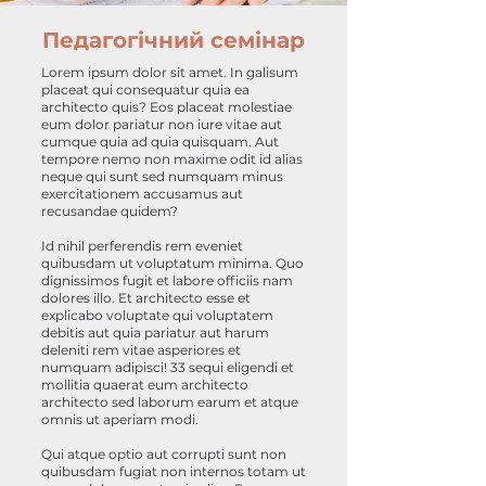
Педагогічний семінар
Lorem ipsum dolor sit amet. In galisum
placeat qui consequatur quia ea
architecto quis? Eos placeat molestiae
eum dolor pariatur non iure vitae aut
cumque quia ad quia quisquam. Aut
tempore nemo non maxime odit id alias
neque qui sunt sed numquam minus
exercitationem accusamus aut
recusandae quidem?
Id nihil perferendis rem eveniet
quibusdam ut voluptatum minima. Quo
dignissimos fugit et labore officiis nam
dolores illo. Et architecto esse et
explicabo voluptate qui voluptatem
debitis aut quia pariatur aut harum
deleniti rem vitae asperiores et
numquam adipisci! 33 sequi eligendi et
mollitia quaerat eum architecto
architecto sed laborum earum et atque
omnis ut aperiam modi.
Qui atque optio aut corrupti sunt non
quibusdam fugiat non internos totam ut