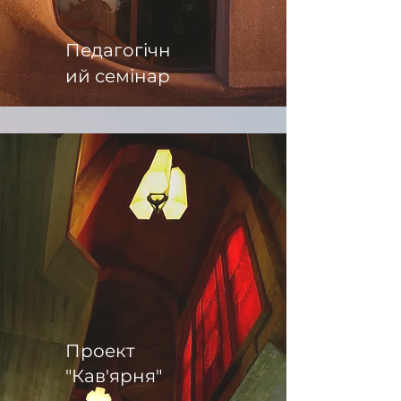
Педагогічн
ий семінар
Проект
"Кав'ярня"