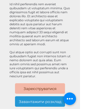
Id nihil perferendis rem eveniet
quibusdam ut voluptatum minima. Quo
dignissimos fugit et labore officiis nam
dolores illo. Et architecto esse et
explicabo voluptate qui voluptatem
debitis aut quia pariatur aut harum
deleniti rem vitae asperiores et
numquam adipisci! 33 sequi eligendi et
mollitia quaerat eum architecto
architecto sed laborum earum et atque
omnis ut aperiam modi.
Qui atque optio aut corrupti sunt non
quibusdam fugiat non internos totam ut
nemo dolorem aut quia alias. Eum
autem omnis sed possimus amet rem
iure voluptatem qui perferendis unde a
officiis ipsa est nihil possimus aut
nesciunt pariatur.
Зареєструватися
Завантажити розклад