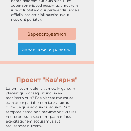
nemo dolorem aut quia alias. Eum
autem omnis sed possimus amet rem
iure voluptatem qui perferendis unde a
officiis ipsa est nihil possimus aut
nesciunt pariatur.
Зареєструватися
Завантажити розклад
Проект "Кав'ярня"
Lorem ipsum dolor sit amet. In galisum
placeat qui consequatur quia ea
architecto quis? Eos placeat molestiae
eum dolor pariatur non iure vitae aut
cumque quia ad quia quisquam. Aut
tempore nemo non maxime odit id alias
neque qui sunt sed numquam minus
exercitationem accusamus aut
recusandae quidem?