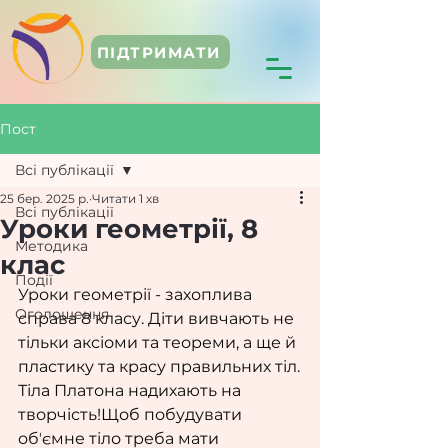
ПІДТРИМАТИ
Пост
Всі публікації
25 бер. 2025 р.
Читати 1 хв
Всі публікації
Уроки геометрії, 8
Методика
клас
Події
Уроки геометрії - захоплива 
Оголошення
справа 8 класу. Діти вивчають не 
тільки аксіоми та теореми, а ще й 
пластику та красу правильних тіл.
Тіла Платона надихають на 
творчість!Щоб побудувати 
обʼємне тіло треба мати 