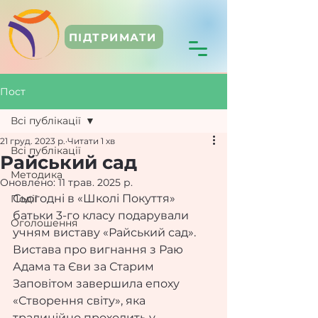
ПІДТРИМАТИ
Пост
Всі публікації
21 груд. 2023 р.
Читати 1 хв
Всі публікації
Райський сад
Методика
Оновлено:
11 трав. 2025 р.
Сьогодні в «Школі Покуття» 
Події
батьки 3-го класу подарували 
Оголошення
учням виставу «Райський сад».
Вистава про вигнання з Раю 
Адама та Єви за Старим 
Заповітом завершила епоху 
«Створення світу», яка 
традиційно проходить у 