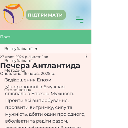
ПІДТРИМАТИ
Пост
Всі публікації
27 жовт. 2024 р.
Читати 1 хв
Всі публікації
Печера Антлантида
Методика
Оновлено:
16 черв. 2025 р.
Завершення Епохи 
Події
Мінералології в 6му класі 
Оголошення
співпало з Епохою Мужності. 
Пройти всі випробування, 
проявити витримку, силу та 
мужність, дбати один про одного, 
вболівати та радіти разом, 
долаючи всі перепони й страхи.. 