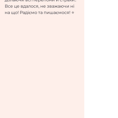
Все це вдалося, не зважаючи ні 
на що! Радіємо та пишаємося! ⭐️