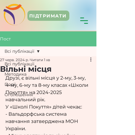
ПІДТРИМАТИ
Пост
Всі публікації
27 черв. 2024 р.
Читати 1 хв
Всі публікації
Вільні місця
Методика
Друзі, є вільні місця у 2-му, 3-му, 
Події
4-му, 6-му та 8-му класах «Школи 
Покуття» на 2024-2025 
Оголошення
навчальний рік.
У «Школі Покуття» дітей чекає:
- Вальдорфська система 
навчання затверджена МОН 
України.