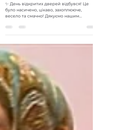
День відкритих дверей
✨ День відкритих дверей відбувся! Це
було насичено, цікаво, захоплююче,
весело та смачно! Дякуємо нашим
натхненним вчителям — за...