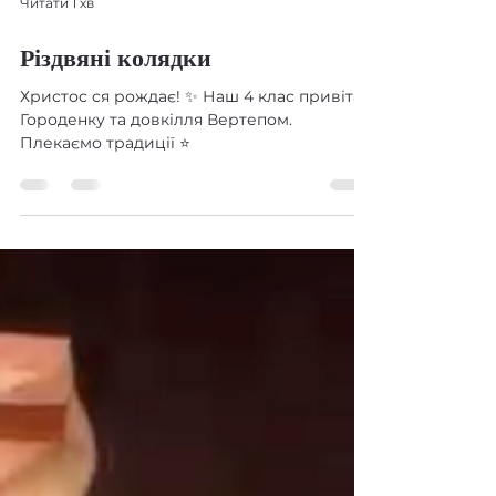
Читати 1 хв
Різдвяні колядки
Христос ся рождає! ✨ Наш 4 клас привітав
Городенку та довкілля Вертепом.
Плекаємо традиції ⭐️