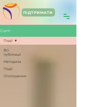
ПІДТРИМАТИ
Статті
Події
Всі
публікації
Методика
Події
Оголошення