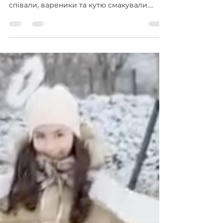
Свято Маланки
Як Маланка завітала до нашої шкільної
родини. А ми щедрували, засівали та
співали, вареники та кутю смакували.
Нехай цей рік принесе...