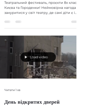
Театральний фестиваль
Театральний фестиваль, проєкти 8х класів
Києва та Городенки! Неймовірна нагода
зануритися у світ театру, де самі діти є і
акторами і...
Load video
Читати 1 хв